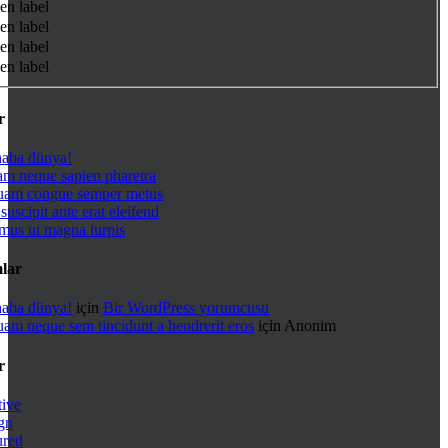
en label
en label
en label
en label
r
aba dünya!
am neque sapien pharetra
uam congue semper metus
suscipit ante erat eleifend
mus ut magna turpis
lar
aba dünya!
için
Bir WordPress yorumcusu
uam neque sem tincidunt a hendrerit eros
için
Anonim
r
tive
gn
ured