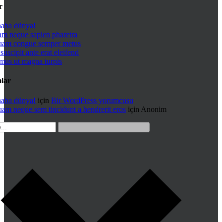
r
aba dünya!
am neque sapien pharetra
uam congue semper metus
suscipit ante erat eleifend
mus ut magna turpis
lar
aba dünya!
için
Bir WordPress yorumcusu
uam neque sem tincidunt a hendrerit eros
için
Anonim