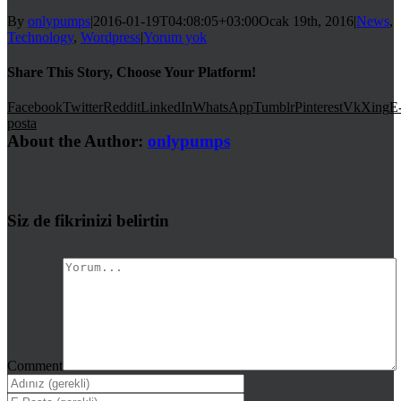
By
onlypumps
|
2016-01-19T04:08:05+03:00
Ocak 19th, 2016
|
News
,
Technology
,
Wordpress
|
Yorum yok
Share This Story, Choose Your Platform!
Facebook
Twitter
Reddit
LinkedIn
WhatsApp
Tumblr
Pinterest
Vk
Xing
E
posta
About the Author:
onlypumps
Siz de fikrinizi belirtin
Comment