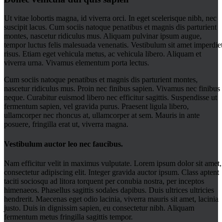
Ut vitae lobortis magna, id viverra orci. In eget scelerisque nibh, nec
suscipit lacus. Cum sociis natoque penatibus et magnis dis parturient
montes, nascetur ridiculus mus. Aliquam pulvinar ipsum augue,
tempor luctus felis malesuada venenatis. Vestibulum sit amet imperdie
risus. Etiam eget vehicula metus, ac vehicula libero. Aliquam et
viverra urna. Vivamus elementum porta lectus.
Cum sociis natoque penatibus et magnis dis parturient montes,
nascetur ridiculus mus. Proin nec finibus sapien. Vivamus nec finibus
neque. Curabitur euismod libero nec efficitur sagittis. Suspendisse ut
fermentum sapien, vel gravida purus. Praesent ligula libero,
ullamcorper nec rhoncus at, ullamcorper at sem. Mauris in ante
posuere, fringilla erat ut, viverra magna.
Vestibulum auctor leo nec faucibus.
Nam efficitur velit in maximus vulputate. Lorem ipsum dolor sit amet,
consectetur adipiscing elit. Integer gravida auctor ipsum. Class aptent
taciti sociosqu ad litora torquent per conubia nostra, per inceptos
himenaeos. Phasellus sagittis sodales dapibus. Duis ultrices ultricies
hendrerit. Maecenas eget odio lacinia, viverra mauris sit amet, lacinia
justo. Duis in dignissim sapien, eu consectetur nibh. Aliquam
fermentum metus fringilla sagittis tempor.